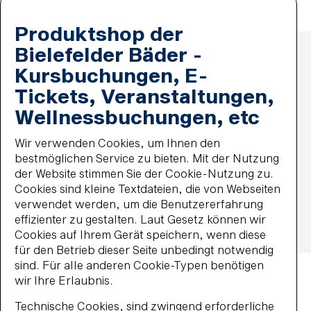
Produktshop der
Zahlmethoden
Bielefelder Bäder -
Lastschrift
MasterCard
Kursbuchungen, E-
paypal
Tickets, Veranstaltungen,
Wiederkehrende Lastschrift
Wellnessbuchungen, etc
Visa
Impressum
Wir verwenden Cookies, um Ihnen den
Datenschutz
bestmöglichen Service zu bieten. Mit der Nutzung
Widerrufsbelehrung
der Website stimmen Sie der Cookie-Nutzung zu.
Vertrag widerrufen
Cookies sind kleine Textdateien, die von Webseiten
Barrierefreiheit
verwendet werden, um die Benutzererfahrung
Impressum
AGB
Datenschutz
effizienter zu gestalten. Laut Gesetz können wir
Widerrufsbelehrung
Haus- und Badeordnung
Cookies auf Ihrem Gerät speichern, wenn diese
© 2026 BBF-Bielefelder Bäder und Freizeit GmbH
für den Betrieb dieser Seite unbedingt notwendig
sind. Für alle anderen Cookie-Typen benötigen
wir Ihre Erlaubnis.
Technische Cookies, sind zwingend erforderliche