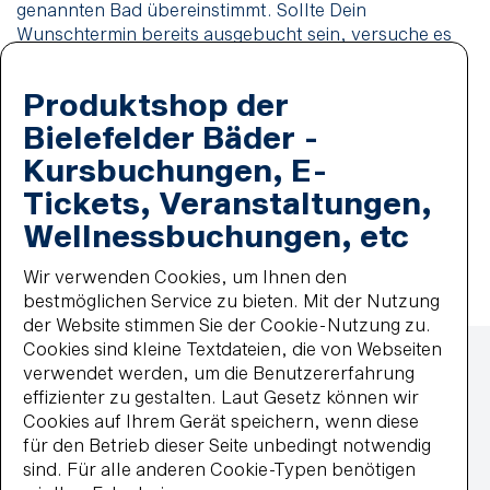
genannten Bad übereinstimmt. Sollte Dein
Wunschtermin bereits ausgebucht sein, versuche es
bitte an einem anderen Tag.
Auswahl des Kindes
Produktshop der
Bielefelder Bäder -
Melden Sie sich bitte an oder registrieren Sie sich,
um buchen zu können.
Kursbuchungen, E-
anmelden / registrieren
Tickets, Veranstaltungen,
Wellnessbuchungen, etc
in den Warenkorb
Wir verwenden Cookies, um Ihnen den
bestmöglichen Service zu bieten. Mit der Nutzung
der Website stimmen Sie der Cookie-Nutzung zu.
Zahlmethoden
Cookies sind kleine Textdateien, die von Webseiten
Lastschrift
verwendet werden, um die Benutzererfahrung
MasterCard
effizienter zu gestalten. Laut Gesetz können wir
paypal
Cookies auf Ihrem Gerät speichern, wenn diese
Wiederkehrende Lastschrift
für den Betrieb dieser Seite unbedingt notwendig
Visa
sind. Für alle anderen Cookie-Typen benötigen
Impressum