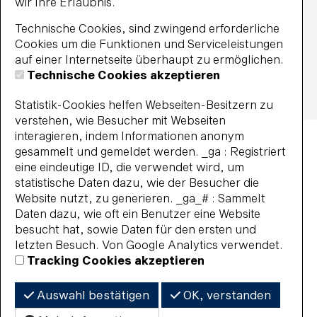
wir Ihre Erlaubnis.
Datenschutz
Widerrufsbelehrung
Technische Cookies, sind zwingend erforderliche
Vertrag widerrufen
Cookies um die Funktionen und Serviceleistungen
Barrierefreiheit
auf einer Internetseite überhaupt zu ermöglichen.
Impressum
AGB
Datenschutz
Technische Cookies akzeptieren
Widerrufsbelehrung
Haus- und Badeordnung
Statistik-Cookies helfen Webseiten-Besitzern zu
© 2026 BBF-Bielefelder Bäder und Freizeit GmbH
verstehen, wie Besucher mit Webseiten
interagieren, indem Informationen anonym
gesammelt und gemeldet werden. _ga : Registriert
eine eindeutige ID, die verwendet wird, um
statistische Daten dazu, wie der Besucher die
Website nutzt, zu generieren. _ga_# : Sammelt
Daten dazu, wie oft ein Benutzer eine Website
besucht hat, sowie Daten für den ersten und
letzten Besuch. Von Google Analytics verwendet.
Tracking Cookies akzeptieren
Auswahl bestätigen
OK, verstanden