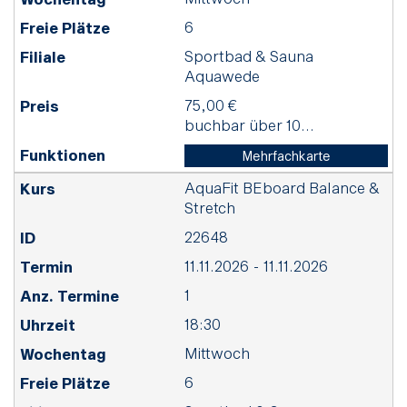
6
Sportbad & Sauna
Aquawede
75,00 €
buchbar über 10...
Mehrfachkarte
AquaFit BEboard Balance &
Stretch
22648
11.11.2026 - 11.11.2026
1
18:30
Mittwoch
6