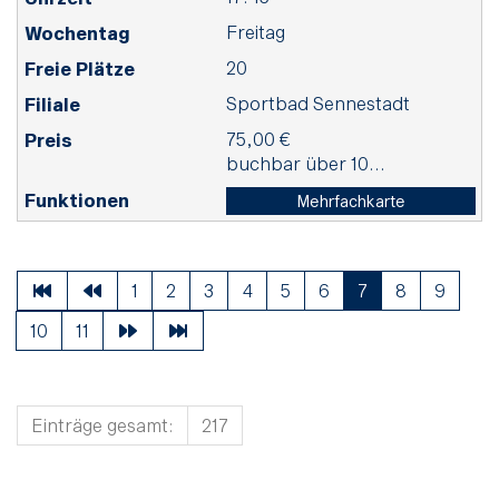
Freitag
20
Sportbad Sennestadt
75,00 €
buchbar über 10...
Mehrfachkarte
1
2
3
4
5
6
7
8
9
10
11
Einträge gesamt:
217