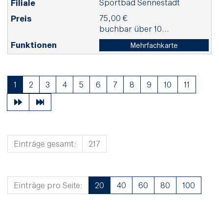
Sportbad Sennestadt
75,00 €
buchbar über 10...
Mehrfachkarte
1
2
3
4
5
6
7
8
9
10
11
Einträge gesamt:
217
Einträge pro Seite:
20
40
60
80
100