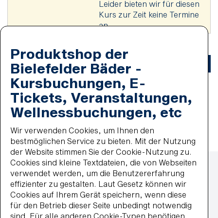
Leider bieten wir für diesen
Kurs zur Zeit keine Termine
an.
Produktshop der
Einträge gesamt:
0
1
Bielefelder Bäder -
Kursbuchungen, E-
Tickets, Veranstaltungen,
Einträge pro Seite:
20
40
60
80
100
Wellnessbuchungen, etc
Wir verwenden Cookies, um Ihnen den
bestmöglichen Service zu bieten. Mit der Nutzung
der Website stimmen Sie der Cookie-Nutzung zu.
Zahlmethoden
Cookies sind kleine Textdateien, die von Webseiten
Lastschrift
verwendet werden, um die Benutzererfahrung
MasterCard
effizienter zu gestalten. Laut Gesetz können wir
paypal
Cookies auf Ihrem Gerät speichern, wenn diese
Wiederkehrende Lastschrift
für den Betrieb dieser Seite unbedingt notwendig
Visa
sind. Für alle anderen Cookie-Typen benötigen