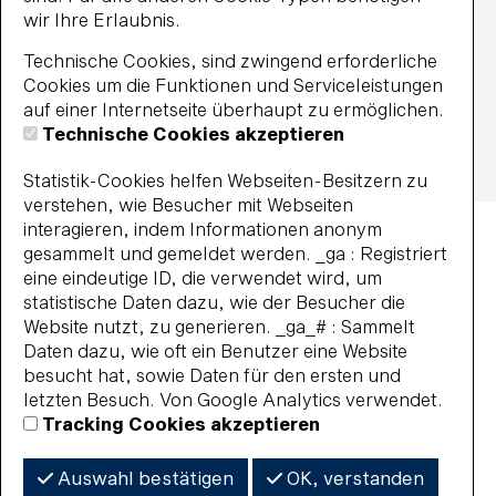
Impressum
wir Ihre Erlaubnis.
Datenschutz
Widerrufsbelehrung
Technische Cookies, sind zwingend erforderliche
Vertrag widerrufen
Cookies um die Funktionen und Serviceleistungen
Barrierefreiheit
auf einer Internetseite überhaupt zu ermöglichen.
Impressum
AGB
Datenschutz
Technische Cookies akzeptieren
Widerrufsbelehrung
Haus- und Badeordnung
Statistik-Cookies helfen Webseiten-Besitzern zu
© 2026 BBF-Bielefelder Bäder und Freizeit GmbH
verstehen, wie Besucher mit Webseiten
interagieren, indem Informationen anonym
gesammelt und gemeldet werden. _ga : Registriert
eine eindeutige ID, die verwendet wird, um
statistische Daten dazu, wie der Besucher die
Website nutzt, zu generieren. _ga_# : Sammelt
Daten dazu, wie oft ein Benutzer eine Website
besucht hat, sowie Daten für den ersten und
letzten Besuch. Von Google Analytics verwendet.
Tracking Cookies akzeptieren
Auswahl bestätigen
OK, verstanden