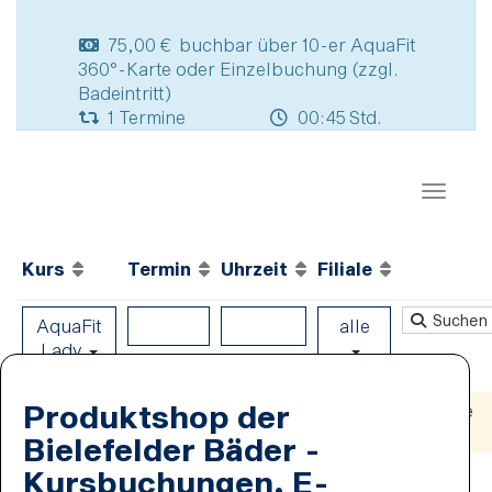
75,00 € buchbar über 10-er AquaFit
360°-Karte oder Einzelbuchung (zzgl.
Badeintritt)
1 Termine
00:45 Std.
Naviga
Kurs
Termin
Uhrzeit
Filiale
Suchen
AquaFit
alle
Lady
Produktshop der
Zu dem gewählten Termin werden keine Einzeltermine
angeboten
Bielefelder Bäder -
Kursbuchungen, E-