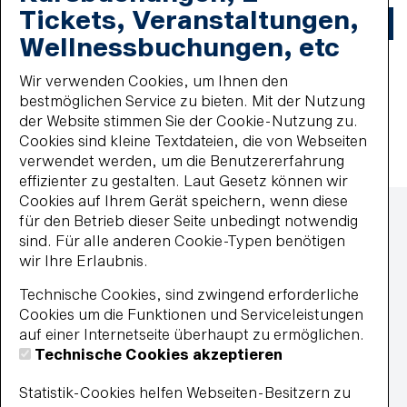
Tickets, Veranstaltungen,
Einträge gesamt:
0
1
Wellnessbuchungen, etc
Wir verwenden Cookies, um Ihnen den
Einträge pro Seite:
20
40
60
80
100
bestmöglichen Service zu bieten. Mit der Nutzung
der Website stimmen Sie der Cookie-Nutzung zu.
Cookies sind kleine Textdateien, die von Webseiten
verwendet werden, um die Benutzererfahrung
effizienter zu gestalten. Laut Gesetz können wir
Zahlmethoden
Cookies auf Ihrem Gerät speichern, wenn diese
Lastschrift
für den Betrieb dieser Seite unbedingt notwendig
MasterCard
sind. Für alle anderen Cookie-Typen benötigen
paypal
wir Ihre Erlaubnis.
Wiederkehrende Lastschrift
Technische Cookies, sind zwingend erforderliche
Visa
Cookies um die Funktionen und Serviceleistungen
Impressum
auf einer Internetseite überhaupt zu ermöglichen.
Datenschutz
Technische Cookies akzeptieren
Widerrufsbelehrung
Vertrag widerrufen
Statistik-Cookies helfen Webseiten-Besitzern zu
Barrierefreiheit