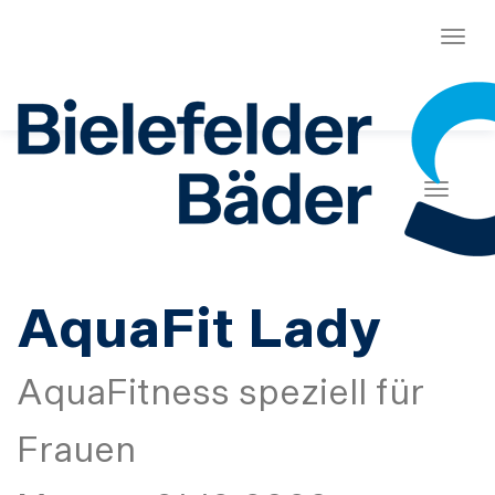
Menü
Naviga
AquaFit Lady
AquaFitness speziell für
Frauen