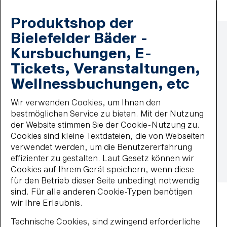
Produktshop der
Zahlmethoden
Bielefelder Bäder -
Lastschrift
MasterCard
Kursbuchungen, E-
paypal
Tickets, Veranstaltungen,
Wiederkehrende Lastschrift
Wellnessbuchungen, etc
Visa
Impressum
Wir verwenden Cookies, um Ihnen den
Datenschutz
bestmöglichen Service zu bieten. Mit der Nutzung
Widerrufsbelehrung
der Website stimmen Sie der Cookie-Nutzung zu.
Vertrag widerrufen
Cookies sind kleine Textdateien, die von Webseiten
Barrierefreiheit
verwendet werden, um die Benutzererfahrung
Impressum
AGB
Datenschutz
effizienter zu gestalten. Laut Gesetz können wir
Widerrufsbelehrung
Haus- und Badeordnung
Cookies auf Ihrem Gerät speichern, wenn diese
© 2026 BBF-Bielefelder Bäder und Freizeit GmbH
für den Betrieb dieser Seite unbedingt notwendig
sind. Für alle anderen Cookie-Typen benötigen
wir Ihre Erlaubnis.
Technische Cookies, sind zwingend erforderliche