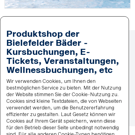
Produktshop der
Zahlmethoden
Lastschrift
Bielefelder Bäder -
MasterCard
Kursbuchungen, E-
paypal
Tickets, Veranstaltungen,
Wiederkehrende Lastschrift
Visa
Wellnessbuchungen, etc
Impressum
Datenschutz
Wir verwenden Cookies, um Ihnen den
Widerrufsbelehrung
bestmöglichen Service zu bieten. Mit der Nutzung
Vertrag widerrufen
der Website stimmen Sie der Cookie-Nutzung zu.
Barrierefreiheit
Cookies sind kleine Textdateien, die von Webseiten
Impressum
AGB
Datenschutz
verwendet werden, um die Benutzererfahrung
Widerrufsbelehrung
Haus- und Badeordnung
effizienter zu gestalten. Laut Gesetz können wir
Cookies auf Ihrem Gerät speichern, wenn diese
© 2026 BBF-Bielefelder Bäder und Freizeit GmbH
für den Betrieb dieser Seite unbedingt notwendig
sind. Für alle anderen Cookie-Typen benötigen