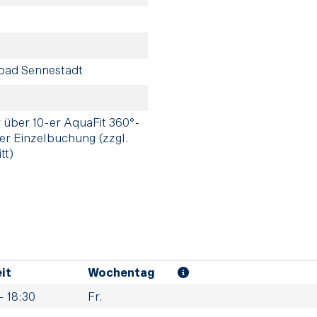
bad Sennestadt
über 10-er AquaFit 360°-
er Einzelbuchung (zzgl.
tt)
it
Wochentag
- 18:30
Fr.