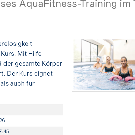
oses AquaFitness-Training im
erelosigkeit
urs. Mit Hilfe
d der gesamte Körper
t. Der Kurs eignet
als auch für
026
17:45