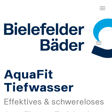
Menü
Naviga
AquaFit
Tiefwasser
Effektives & schwereloses