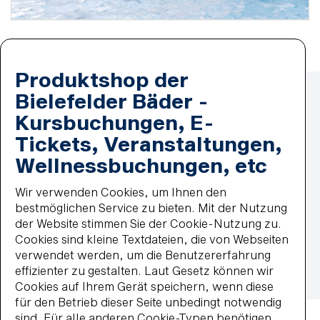
Produktshop der
Zahlmethoden
Lastschrift
Bielefelder Bäder -
MasterCard
Kursbuchungen, E-
paypal
Tickets, Veranstaltungen,
Wiederkehrende Lastschrift
Visa
Wellnessbuchungen, etc
Impressum
Datenschutz
Wir verwenden Cookies, um Ihnen den
Widerrufsbelehrung
bestmöglichen Service zu bieten. Mit der Nutzung
Vertrag widerrufen
der Website stimmen Sie der Cookie-Nutzung zu.
Barrierefreiheit
Cookies sind kleine Textdateien, die von Webseiten
Impressum
AGB
Datenschutz
verwendet werden, um die Benutzererfahrung
Widerrufsbelehrung
Haus- und Badeordnung
effizienter zu gestalten. Laut Gesetz können wir
Cookies auf Ihrem Gerät speichern, wenn diese
© 2026 BBF-Bielefelder Bäder und Freizeit GmbH
für den Betrieb dieser Seite unbedingt notwendig
sind. Für alle anderen Cookie-Typen benötigen