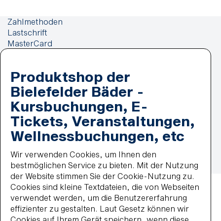
Zahlmethoden
Lastschrift
MasterCard
paypal
Wiederkehrende Lastschrift
Produktshop der
Visa
Impressum
Bielefelder Bäder -
Datenschutz
Kursbuchungen, E-
Widerrufsbelehrung
Tickets, Veranstaltungen,
Vertrag widerrufen
Barrierefreiheit
Wellnessbuchungen, etc
Impressum
AGB
Datenschutz
Widerrufsbelehrung
Haus- und Badeordnung
Wir verwenden Cookies, um Ihnen den
bestmöglichen Service zu bieten. Mit der Nutzung
© 2026 BBF-Bielefelder Bäder und Freizeit GmbH
der Website stimmen Sie der Cookie-Nutzung zu.
Cookies sind kleine Textdateien, die von Webseiten
verwendet werden, um die Benutzererfahrung
effizienter zu gestalten. Laut Gesetz können wir
Cookies auf Ihrem Gerät speichern, wenn diese