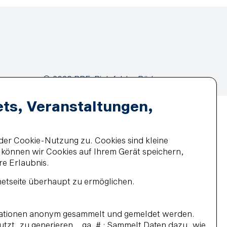
© 2026 BBF-Bielefelder Bäder
und Freizeit GmbH
ets, Veranstaltungen,
der Cookie-Nutzung zu. Cookies sind kleine
z können wir Cookies auf Ihrem Gerät speichern,
re Erlaubnis.
netseite überhaupt zu ermöglichen.
ormationen anonym gesammelt und gemeldet werden.
 nutzt, zu generieren. _ga_# : Sammelt Daten dazu, wie