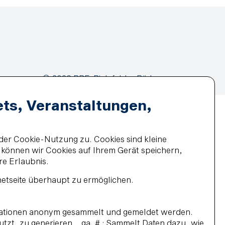
© 2026 BBF-Bielefelder Bäder
und Freizeit GmbH
ets, Veranstaltungen,
der Cookie-Nutzung zu. Cookies sind kleine
z können wir Cookies auf Ihrem Gerät speichern,
re Erlaubnis.
netseite überhaupt zu ermöglichen.
ormationen anonym gesammelt und gemeldet werden.
 nutzt, zu generieren. _ga_# : Sammelt Daten dazu, wie