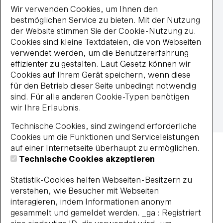
MasterCard
Wir verwenden Cookies, um Ihnen den
paypal
bestmöglichen Service zu bieten. Mit der Nutzung
Wiederkehrende Lastschrift
der Website stimmen Sie der Cookie-Nutzung zu.
Visa
Cookies sind kleine Textdateien, die von Webseiten
Impressum
verwendet werden, um die Benutzererfahrung
Datenschutz
effizienter zu gestalten. Laut Gesetz können wir
Widerrufsbelehrung
Cookies auf Ihrem Gerät speichern, wenn diese
Vertrag widerrufen
für den Betrieb dieser Seite unbedingt notwendig
Barrierefreiheit
sind. Für alle anderen Cookie-Typen benötigen
Impressum
AGB
Datenschutz
wir Ihre Erlaubnis.
Widerrufsbelehrung
Haus- und Badeordnung
Technische Cookies, sind zwingend erforderliche
© 2026 BBF-Bielefelder Bäder und Freizeit GmbH
Cookies um die Funktionen und Serviceleistungen
auf einer Internetseite überhaupt zu ermöglichen.
Technische Cookies akzeptieren
Statistik-Cookies helfen Webseiten-Besitzern zu
verstehen, wie Besucher mit Webseiten
interagieren, indem Informationen anonym
gesammelt und gemeldet werden. _ga : Registriert