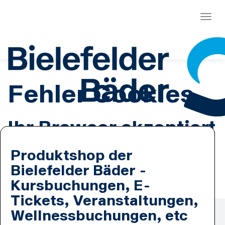
Menü
Fehler Cookies
Ihr Browser akzeptiert
keine Cookies.
Produktshop der
Bielefelder Bäder -
Es ist erforderlich, dass Sie Cookies zulassen.
Kursbuchungen, E-
Tickets, Veranstaltungen,
Zahlmethoden
Wellnessbuchungen, etc
Lastschrift