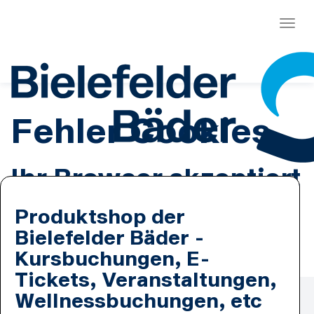
Menü
Fehler Cookies
Ihr Browser akzeptiert
keine Cookies.
Produktshop der
Bielefelder Bäder -
Es ist erforderlich, dass Sie Cookies zulassen.
Kursbuchungen, E-
Tickets, Veranstaltungen,
Zahlmethoden
Wellnessbuchungen, etc
Lastschrift