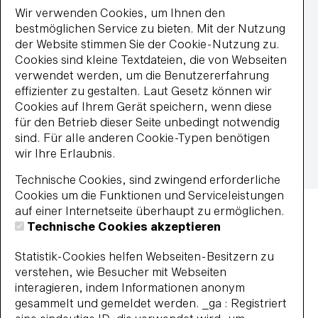
MasterCard
Wir verwenden Cookies, um Ihnen den
paypal
bestmöglichen Service zu bieten. Mit der Nutzung
Wiederkehrende Lastschrift
der Website stimmen Sie der Cookie-Nutzung zu.
Visa
Cookies sind kleine Textdateien, die von Webseiten
Impressum
verwendet werden, um die Benutzererfahrung
Datenschutz
effizienter zu gestalten. Laut Gesetz können wir
Widerrufsbelehrung
Cookies auf Ihrem Gerät speichern, wenn diese
Vertrag widerrufen
für den Betrieb dieser Seite unbedingt notwendig
Barrierefreiheit
sind. Für alle anderen Cookie-Typen benötigen
Impressum
AGB
Datenschutz
wir Ihre Erlaubnis.
Widerrufsbelehrung
Haus- und Badeordnung
Technische Cookies, sind zwingend erforderliche
© 2026 BBF-Bielefelder Bäder und Freizeit GmbH
Cookies um die Funktionen und Serviceleistungen
auf einer Internetseite überhaupt zu ermöglichen.
Technische Cookies akzeptieren
Statistik-Cookies helfen Webseiten-Besitzern zu
verstehen, wie Besucher mit Webseiten
interagieren, indem Informationen anonym
gesammelt und gemeldet werden. _ga : Registriert