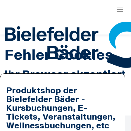
Menü
Fehler Cookies
Ihr Browser akzeptiert
keine Cookies.
Produktshop der
Bielefelder Bäder -
Es ist erforderlich, dass Sie Cookies zulassen.
Kursbuchungen, E-
Tickets, Veranstaltungen,
Zahlmethoden
Wellnessbuchungen, etc
Lastschrift