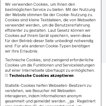
MasterCard
Wir verwenden Cookies, um Ihnen den
paypal
bestmöglichen Service zu bieten. Mit der Nutzung
Wiederkehrende Lastschrift
der Website stimmen Sie der Cookie-Nutzung zu.
Visa
Cookies sind kleine Textdateien, die von Webseiten
Impressum
verwendet werden, um die Benutzererfahrung
Datenschutz
effizienter zu gestalten. Laut Gesetz können wir
Widerrufsbelehrung
Cookies auf Ihrem Gerät speichern, wenn diese
Vertrag widerrufen
für den Betrieb dieser Seite unbedingt notwendig
Barrierefreiheit
sind. Für alle anderen Cookie-Typen benötigen
Impressum
AGB
Datenschutz
wir Ihre Erlaubnis.
Widerrufsbelehrung
Haus- und Badeordnung
Technische Cookies, sind zwingend erforderliche
© 2026 BBF-Bielefelder Bäder und Freizeit GmbH
Cookies um die Funktionen und Serviceleistungen
auf einer Internetseite überhaupt zu ermöglichen.
Technische Cookies akzeptieren
Statistik-Cookies helfen Webseiten-Besitzern zu
verstehen, wie Besucher mit Webseiten
interagieren, indem Informationen anonym
gesammelt und gemeldet werden. _ga : Registriert