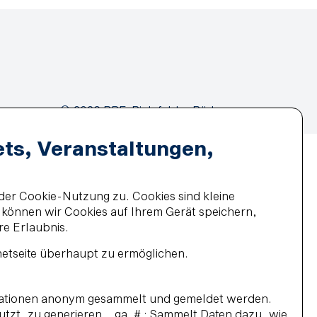
© 2026 BBF-Bielefelder Bäder
und Freizeit GmbH
ets, Veranstaltungen,
der Cookie-Nutzung zu. Cookies sind kleine
z können wir Cookies auf Ihrem Gerät speichern,
re Erlaubnis.
netseite überhaupt zu ermöglichen.
ormationen anonym gesammelt und gemeldet werden.
 nutzt, zu generieren. _ga_# : Sammelt Daten dazu, wie