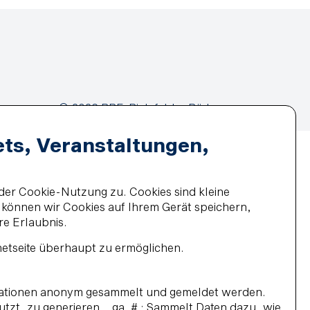
© 2026 BBF-Bielefelder Bäder
und Freizeit GmbH
ets, Veranstaltungen,
der Cookie-Nutzung zu. Cookies sind kleine
z können wir Cookies auf Ihrem Gerät speichern,
re Erlaubnis.
netseite überhaupt zu ermöglichen.
ormationen anonym gesammelt und gemeldet werden.
 nutzt, zu generieren. _ga_# : Sammelt Daten dazu, wie