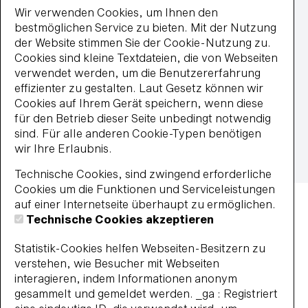
MasterCard
Wir verwenden Cookies, um Ihnen den
paypal
bestmöglichen Service zu bieten. Mit der Nutzung
Wiederkehrende Lastschrift
der Website stimmen Sie der Cookie-Nutzung zu.
Visa
Cookies sind kleine Textdateien, die von Webseiten
Impressum
verwendet werden, um die Benutzererfahrung
Datenschutz
effizienter zu gestalten. Laut Gesetz können wir
Widerrufsbelehrung
Cookies auf Ihrem Gerät speichern, wenn diese
Vertrag widerrufen
für den Betrieb dieser Seite unbedingt notwendig
Barrierefreiheit
sind. Für alle anderen Cookie-Typen benötigen
Impressum
AGB
Datenschutz
wir Ihre Erlaubnis.
Widerrufsbelehrung
Haus- und Badeordnung
Technische Cookies, sind zwingend erforderliche
© 2026 BBF-Bielefelder Bäder und Freizeit GmbH
Cookies um die Funktionen und Serviceleistungen
auf einer Internetseite überhaupt zu ermöglichen.
Technische Cookies akzeptieren
Statistik-Cookies helfen Webseiten-Besitzern zu
verstehen, wie Besucher mit Webseiten
interagieren, indem Informationen anonym
gesammelt und gemeldet werden. _ga : Registriert