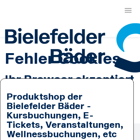
Menü
Fehler Cookies
Ihr Browser akzeptiert
keine Cookies.
Produktshop der
Bielefelder Bäder -
Es ist erforderlich, dass Sie Cookies zulassen.
Kursbuchungen, E-
Tickets, Veranstaltungen,
Zahlmethoden
Wellnessbuchungen, etc
Lastschrift