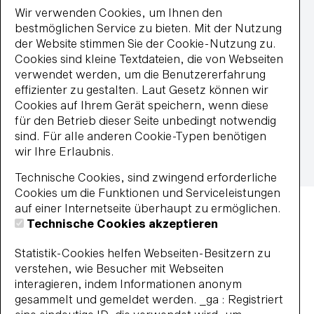
MasterCard
Wir verwenden Cookies, um Ihnen den
paypal
bestmöglichen Service zu bieten. Mit der Nutzung
Wiederkehrende Lastschrift
der Website stimmen Sie der Cookie-Nutzung zu.
Visa
Cookies sind kleine Textdateien, die von Webseiten
Impressum
verwendet werden, um die Benutzererfahrung
Datenschutz
effizienter zu gestalten. Laut Gesetz können wir
Widerrufsbelehrung
Cookies auf Ihrem Gerät speichern, wenn diese
Vertrag widerrufen
für den Betrieb dieser Seite unbedingt notwendig
Barrierefreiheit
sind. Für alle anderen Cookie-Typen benötigen
Impressum
AGB
Datenschutz
wir Ihre Erlaubnis.
Widerrufsbelehrung
Haus- und Badeordnung
Technische Cookies, sind zwingend erforderliche
© 2026 BBF-Bielefelder Bäder und Freizeit GmbH
Cookies um die Funktionen und Serviceleistungen
auf einer Internetseite überhaupt zu ermöglichen.
Technische Cookies akzeptieren
Statistik-Cookies helfen Webseiten-Besitzern zu
verstehen, wie Besucher mit Webseiten
interagieren, indem Informationen anonym
gesammelt und gemeldet werden. _ga : Registriert