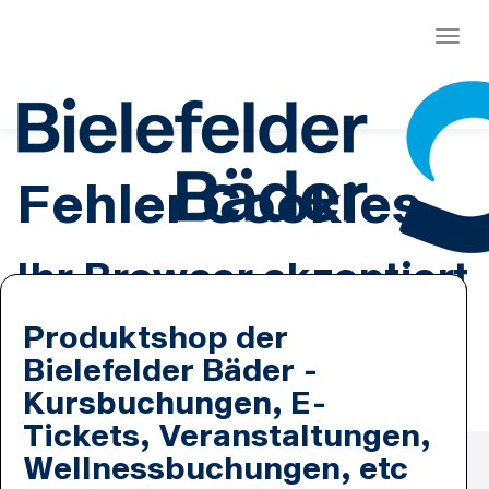
Menü
Fehler Cookies
Ihr Browser akzeptiert
keine Cookies.
Produktshop der
Bielefelder Bäder -
Es ist erforderlich, dass Sie Cookies zulassen.
Kursbuchungen, E-
Tickets, Veranstaltungen,
Zahlmethoden
Wellnessbuchungen, etc
Lastschrift