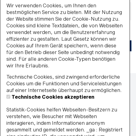
Wir verwenden Cookies, um Ihnen den
E-Tickets
Filialauswahl (Wiesenbad Bielefeld)
bestmöglichen Service zu bieten. Mit der Nutzung
Tagesauswahl
der Website stimmen Sie der Cookie-Nutzung zu.
Cookies sind kleine Textdateien, die von Webseiten
verwendet werden, um die Benutzererfahrung
Für eine Datums-basierte Tarifauswahl bitte den Tag
effizienter zu gestalten. Laut Gesetz können wir
auswählen.
Cookies auf Ihrem Gerät speichern, wenn diese
Weiter ohne Datumauswahl
für den Betrieb dieser Seite unbedingt notwendig
sind. Für alle anderen Cookie-Typen benötigen
wir Ihre Erlaubnis.
Zahlmethoden
Technische Cookies, sind zwingend erforderliche
Lastschrift
Cookies um die Funktionen und Serviceleistungen
MasterCard
auf einer Internetseite überhaupt zu ermöglichen.
paypal
Technische Cookies akzeptieren
Wiederkehrende Lastschrift
Statistik-Cookies helfen Webseiten-Besitzern zu
Visa
verstehen, wie Besucher mit Webseiten
Impressum
interagieren, indem Informationen anonym
Datenschutz
gesammelt und gemeldet werden. _ga : Registriert
Widerrufsbelehrung