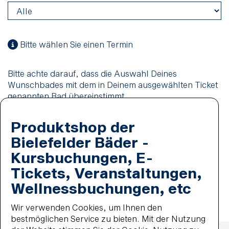
Bitte wählen Sie einen Termin
Bitte achte darauf, dass die Auswahl Deines
Wunschbades mit dem in Deinem ausgewählten Ticket
genannten Bad übereinstimmt.
Auswahl der Person
Produktshop der
Melden Sie sich bitte an oder registrieren Sie sich,
Bielefelder Bäder -
um buchen zu können.
Kursbuchungen, E-
anmelden / registrieren
Tickets, Veranstaltungen,
Wellnessbuchungen, etc
in den Warenkorb
Wir verwenden Cookies, um Ihnen den
bestmöglichen Service zu bieten. Mit der Nutzung
Zahlmethoden