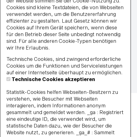
der Website stimmen Sie der Cookie-Nutzung zu.
Lastschrift
Cookies sind kleine Textdateien, die von Webseiten
MasterCard
verwendet werden, um die Benutzererfahrung
paypal
effizienter zu gestalten. Laut Gesetz können wir
Wiederkehrende Lastschrift
Cookies auf Ihrem Gerät speichern, wenn diese
Visa
für den Betrieb dieser Seite unbedingt notwendig
Impressum
sind. Für alle anderen Cookie-Typen benötigen
Datenschutz
wir Ihre Erlaubnis.
Widerrufsbelehrung
Technische Cookies, sind zwingend erforderliche
Vertrag widerrufen
Cookies um die Funktionen und Serviceleistungen
Barrierefreiheit
auf einer Internetseite überhaupt zu ermöglichen.
Impressum
AGB
Datenschutz
Technische Cookies akzeptieren
Widerrufsbelehrung
Haus- und Badeordnung
© 2026 BBF-Bielefelder Bäder und Freizeit GmbH
Statistik-Cookies helfen Webseiten-Besitzern zu
verstehen, wie Besucher mit Webseiten
interagieren, indem Informationen anonym
gesammelt und gemeldet werden. _ga : Registriert
eine eindeutige ID, die verwendet wird, um
statistische Daten dazu, wie der Besucher die
Website nutzt, zu generieren. _ga_# : Sammelt